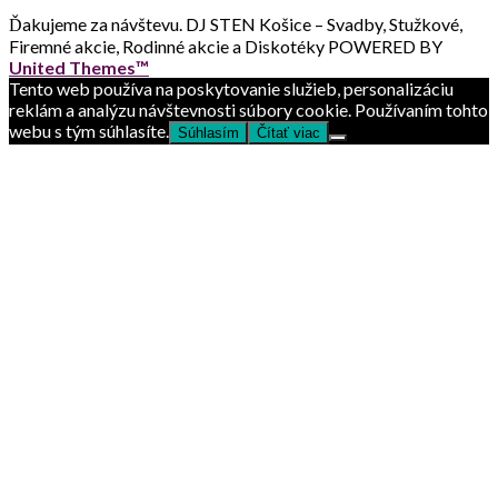
Ďakujeme za návštevu.
DJ STEN Košice – Svadby, Stužkové,
Firemné akcie, Rodinné akcie a Diskotéky POWERED BY
United Themes™
Tento web používa na poskytovanie služieb, personalizáciu
reklám a analýzu návštevnosti súbory cookie. Používaním tohto
webu s tým súhlasíte.
Súhlasím
Čítať viac