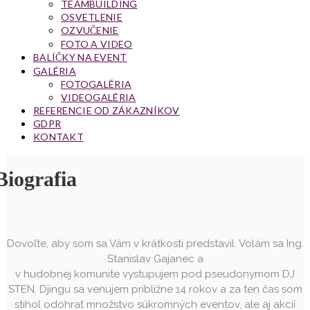
TEAMBUILDING
OSVETLENIE
OZVUČENIE
FOTO A VIDEO
BALÍČKY NA EVENT
GALÉRIA
FOTOGALÉRIA
VIDEOGALÉRIA
REFERENCIE OD ZÁKAZNÍKOV
GDPR
KONTAKT
Biografia
Dovoľte, aby som sa Vám v krátkosti predstavil. Volám sa Ing.
Stanislav Gajanec a
v hudobnej komunite vystupujem pod pseudonymom DJ
STEN. Djingu sa venujem približne 14 rokov a za ten čas som
stihol odohrať množstvo súkromných eventov, ale aj akcíí