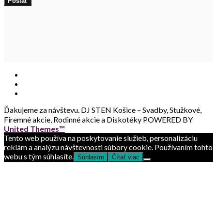
Ďakujeme za návštevu.
DJ STEN Košice – Svadby, Stužkové,
Firemné akcie, Rodinné akcie a Diskotéky POWERED BY
United Themes™
Tento web používa na poskytovanie služieb, personalizáciu
reklám a analýzu návštevnosti súbory cookie. Používaním tohto
webu s tým súhlasíte.
Súhlasím
Čítať viac