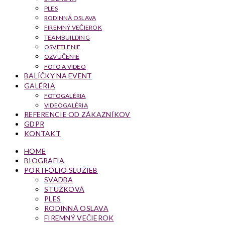
PLES
RODINNÁ OSLAVA
FIREMNÝ VEČIEROK
TEAMBUILDING
OSVETLENIE
OZVUČENIE
FOTO A VIDEO
BALÍČKY NA EVENT
GALÉRIA
FOTOGALÉRIA
VIDEOGALÉRIA
REFERENCIE OD ZÁKAZNÍKOV
GDPR
KONTAKT
HOME
BIOGRAFIA
PORTFÓLIO SLUŽIEB
SVADBA
STUŽKOVÁ
PLES
RODINNÁ OSLAVA
FIREMNÝ VEČIEROK