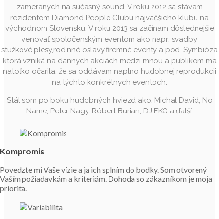
zameraných na súčasný sound. V roku 2012 sa stávam
rezidentom Diamond People Clubu najväčšieho klubu na
východnom Slovensku.
V roku 2013 sa začínam dôslednejšie
venovať spoločenským eventom ako napr: svadby,
stužkové,plesy,rodinné oslavy,firemné eventy a pod.
Symbióza
ktorá vzniká na danných akciách medzi mnou a publikom ma
natoľko očarila, že sa oddávam naplno hudobnej reprodukcii
na týchto konkrétnych eventoch.
Stál som po boku hudobných hviezd ako: Michal David, No
Name, Peter Nagy, Róbert Burian, DJ EKG a ďalší.
Kompromis
Povedzte mi Vaše vízie a ja ich splním do bodky. Som otvorený
Vaším požiadavkám a kriteriám. Dohoda so zákazníkom je moja
priorita.