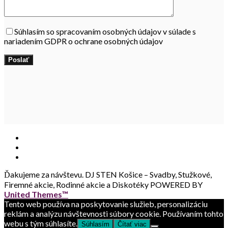
Súhlasím so spracovaním osobných údajov v súlade s
nariadením GDPR o ochrane osobných údajov
Ďakujeme za návštevu.
DJ STEN Košice – Svadby, Stužkové,
Firemné akcie, Rodinné akcie a Diskotéky POWERED BY
United Themes™
Tento web používa na poskytovanie služieb, personalizáciu
reklám a analýzu návštevnosti súbory cookie. Používaním tohto
webu s tým súhlasíte.
Súhlasím
Čítať viac