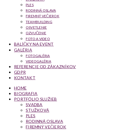
PLES
RODINNÁ OSLAVA
FIREMNÝ VEČIEROK
TEAMBUILDING
OSVETLENIE
OZVUČENIE
FOTO A VIDEO
BALÍČKY NA EVENT
GALÉRIA
FOTOGALÉRIA
VIDEOGALÉRIA
REFERENCIE OD ZÁKAZNÍKOV
GDPR
KONTAKT
HOME
BIOGRAFIA
PORTFÓLIO SLUŽIEB
SVADBA
STUŽKOVÁ
PLES
RODINNÁ OSLAVA
FIREMNÝ VEČIEROK