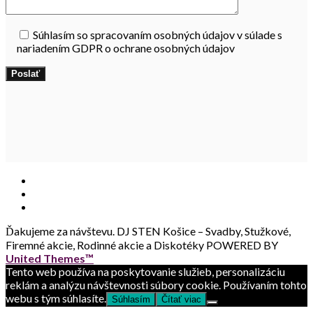
Súhlasím so spracovaním osobných údajov v súlade s
nariadením GDPR o ochrane osobných údajov
Ďakujeme za návštevu.
DJ STEN Košice – Svadby, Stužkové,
Firemné akcie, Rodinné akcie a Diskotéky POWERED BY
United Themes™
Tento web používa na poskytovanie služieb, personalizáciu
reklám a analýzu návštevnosti súbory cookie. Používaním tohto
webu s tým súhlasíte.
Súhlasím
Čítať viac