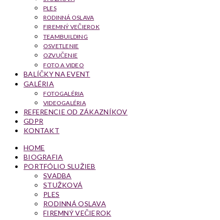
PLES
RODINNÁ OSLAVA
FIREMNÝ VEČIEROK
TEAMBUILDING
OSVETLENIE
OZVUČENIE
FOTO A VIDEO
BALÍČKY NA EVENT
GALÉRIA
FOTOGALÉRIA
VIDEOGALÉRIA
REFERENCIE OD ZÁKAZNÍKOV
GDPR
KONTAKT
HOME
BIOGRAFIA
PORTFÓLIO SLUŽIEB
SVADBA
STUŽKOVÁ
PLES
RODINNÁ OSLAVA
FIREMNÝ VEČIEROK