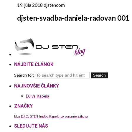
19. júla 2018
djstencom
djsten-svadba-daniela-radovan 001
NÁJDITE ČLÁNOK
Search for:
NAJNOVŠIE ČLÁNKY
DJ vs Kapela
ZNAČKY
blog
DJ
DJ STEN
hudba
Kapela
porovnanie
zábava
SLEDUJTE NÁS