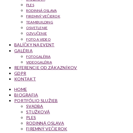
PLES
RODINNÁ OSLAVA
FIREMNÝ VEČIEROK
TEAMBUILDING
OSVETLENIE
OZVUČENIE
FOTO A VIDEO
BALÍČKY NA EVENT
GALÉRIA
FOTOGALÉRIA
VIDEOGALÉRIA
REFERENCIE OD ZÁKAZNÍKOV
GDPR
KONTAKT
HOME
BIOGRAFIA
PORTFÓLIO SLUŽIEB
SVADBA
STUŽKOVÁ
PLES
RODINNÁ OSLAVA
FIREMNÝ VEČIEROK