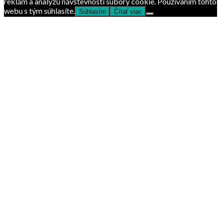
reklám a analýzu návštevnosti súbory cookie. Používaním tohto
webu s tým súhlasíte.
Súhlasím
Čítať viac